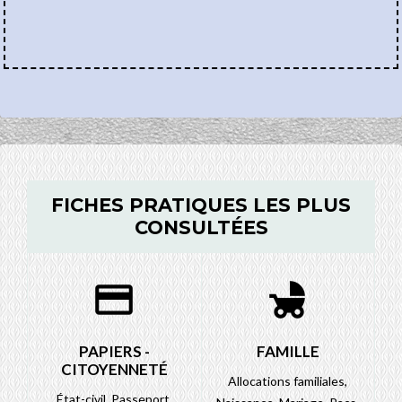
FICHES PRATIQUES LES PLUS
CONSULTÉES
credit_card
child_friendly
PAPIERS -
FAMILLE
CITOYENNETÉ
Allocations familiales,
État-civil,
Passeport,