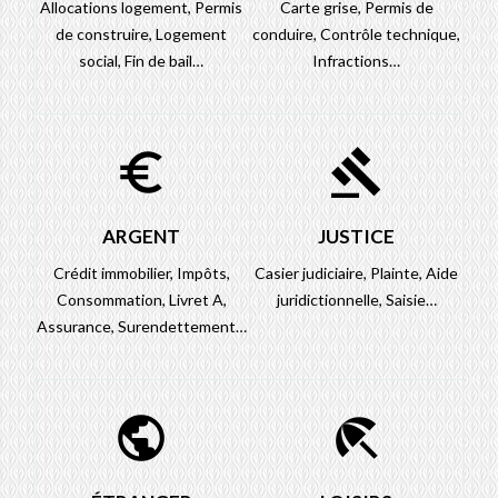
Allocations logement,
Permis
Carte grise,
Permis de
de construire,
Logement
conduire,
Contrôle technique,
social,
Fin de bail…
Infractions…
euro_symbol
gavel
ARGENT
JUSTICE
Crédit immobilier,
Impôts,
Casier judiciaire,
Plainte,
Aide
Consommation,
Livret A,
juridictionnelle,
Saisie…
Assurance,
Surendettement…
public
beach_access