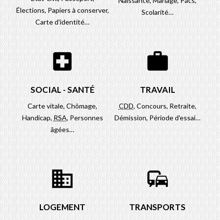
Naissance,
Mariage,
Pacs,
Élections,
Papiers à conserver,
Scolarité…
Carte d'identité…
local_hospital
work
SOCIAL - SANTÉ
TRAVAIL
Carte vitale,
Chômage,
CDD
,
Concours,
Retraite,
Handicap,
RSA
,
Personnes
Démission,
Période d'essai…
âgées…
domain
commute
LOGEMENT
TRANSPORTS