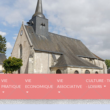
VIE
VIE
VIE
CULTURE - 
PRATIQUE
ECONOMIQUE
ASSOCIATIVE
- LOISIRS