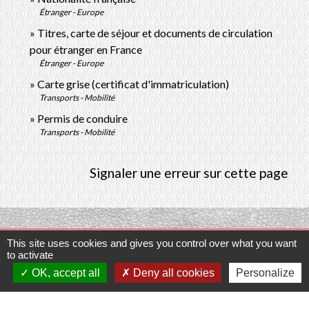
Étranger - Europe
Titres, carte de séjour et documents de circulation
pour étranger en France
Étranger - Europe
Carte grise (certificat d'immatriculation)
Transports - Mobilité
Permis de conduire
Transports - Mobilité
Signaler une erreur sur cette page
This site uses cookies and gives you control over what you want
Contacts
to activate
OK, accept all
Deny all cookies
Personalize
Commune de Prunay-Cassereau
11, rue de l'Hôtel de Ville