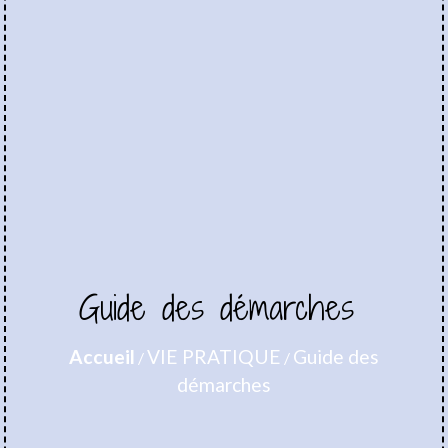
Guide des démarches
Accueil
VIE PRATIQUE
Guide des
/
/
démarches