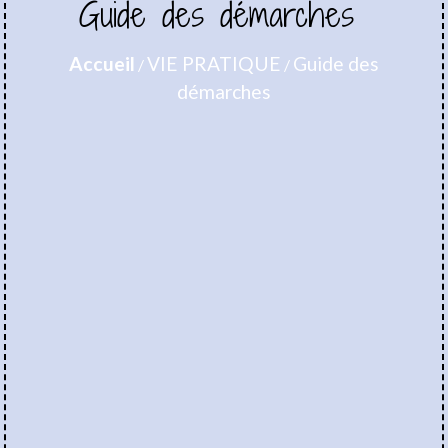
Guide des démarches
Accueil
VIE PRATIQUE
Guide des
/
/
démarches