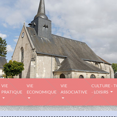
VIE
VIE
VIE
CULTURE - 
PRATIQUE
ECONOMIQUE
ASSOCIATIVE
- LOISIRS