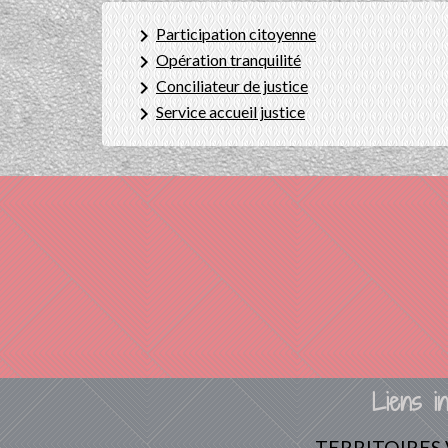
keyboard_arrow_right
Participation citoyenne
keyboard_arrow_right
Opération tranquilité
keyboard_arrow_right
Conciliateur de justice
keyboard_arrow_right
Service accueil justice
Liens in
TERRITOIRES