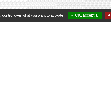
 control over what you want to activate
OK, accept all
Contacts
Commune de Prunay-Cassereau
11, rue de l'Hôtel de Ville
41310 Prunay-Cassereau - FRANCE
+33 2 54 80 32 81
tercommunalité
 VENDOMOIS
E DE SELOMNES
ALE DU VENDOMOIS