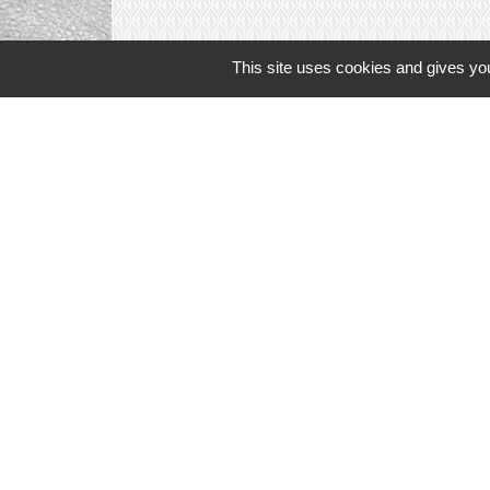
This site uses cookies and gives you
Liens in
TERRITOIRES
CULTURE 41
MÉDIATHÈQU
MISSION LOC