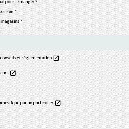
mal pour le manger ?
torisée ?
s magasins ?
open_in_new
 conseils et réglementation
open_in_new
veurs
open_in_new
omestique par un particulier