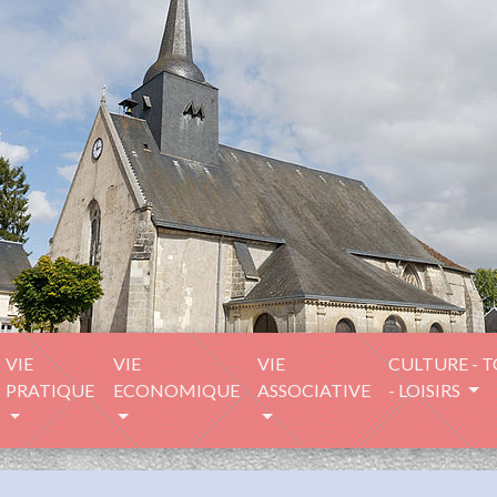
VIE
VIE
VIE
CULTURE - 
PRATIQUE
ECONOMIQUE
ASSOCIATIVE
- LOISIRS