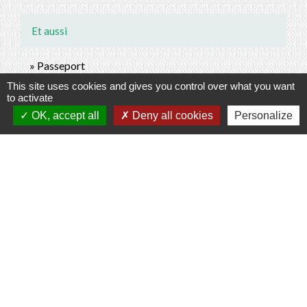
Et aussi
Passeport
Papiers - Citoyenneté - Élections
This site uses cookies and gives you control over what you want
to activate
Devenir Français
Étranger - Europe
OK, accept all
Deny all cookies
Personalize
Signaler une erreur sur cette page
Contacts
Commune de Prunay-Cassereau
11, rue de l'Hôtel de Ville
41310 Prunay-Cassereau - FRANCE