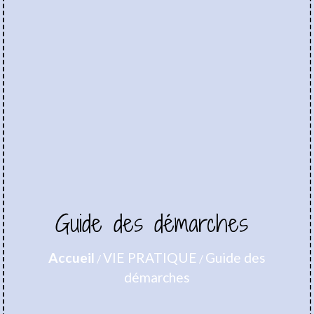
Guide des démarches
Accueil
VIE PRATIQUE
Guide des
/
/
démarches