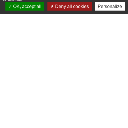
Contacts
OK, accept all
Deny all cookies
Personalize
Commune de Prunay-Cassereau
11, rue de l'Hôtel de Ville
41310 Prunay-Cassereau - FRANCE
+33 2 54 80 32 81
Liens intercommunalité
TERRITOIRES VENDOMOIS
CULTURE 41
MÉDIATHÈQUE DE SELOMNES
MISSION LOCALE DU VENDOMOIS
PILOTE 41
Mentions légales
-
Politique de confidentialité
-