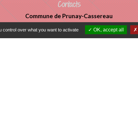
Contacts
Commune de Prunay-Cassereau
11, rue de l'Hôtel de Ville
 control over what you want to activate
OK, accept all
41310 Prunay-Cassereau - FRANCE
+33 2 54 80 32 81
tercommunalité
 VENDOMOIS
E DE SELOMNES
ALE DU VENDOMOIS
tique de confidentialité
-
Accessibilité
-
Plan du sit