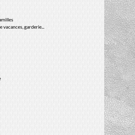
amilles
e vacances, garderie...
e