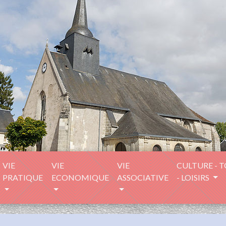
VIE
VIE
VIE
CULTURE - 
PRATIQUE
ECONOMIQUE
ASSOCIATIVE
- LOISIRS