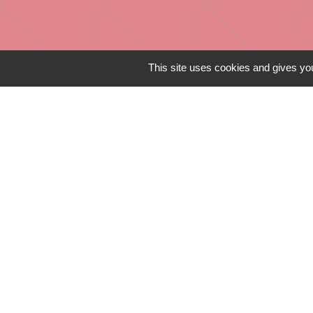
This site uses cookies and gives you
Liens in
TERRITOIRES
CULTURE 41
MÉDIATHÈQU
MISSION LOC
PILOTE 41
Mentions légales
-
Poli