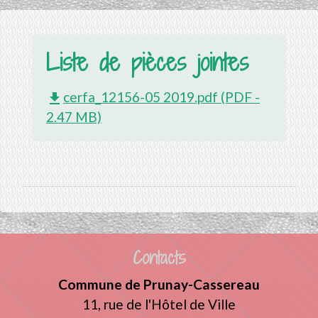
Liste de pièces jointes
cerfa_12156-05 2019.pdf (PDF -
file_download
2.47 MB)
Contacts
Commune de Prunay-Cassereau
11, rue de l'Hôtel de Ville