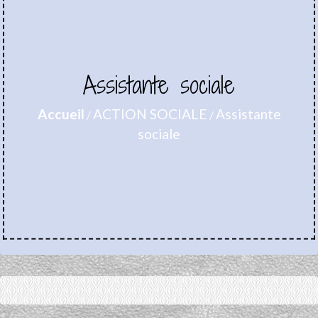
Assistante sociale
Accueil
ACTION SOCIALE
Assistante
/
/
sociale