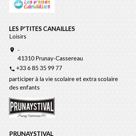
LES P'TITES CANAILLES
Loisirs
-
location_on
41310 Prunay-Cassereau
+33 6 85 35 99 77
phone
participer à la vie scolaire et extra scolaire
des enfants
PRUNAYSTIVAL