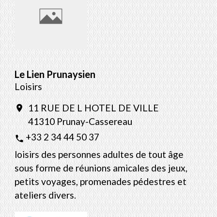
Le Lien Prunaysien
Loisirs
11 RUE DE L HOTEL DE VILLE
location_on
41310 Prunay-Cassereau
+33 2 34 44 50 37
phone
loisirs des personnes adultes de tout âge
sous forme de réunions amicales des jeux,
petits voyages, promenades pédestres et
ateliers divers.