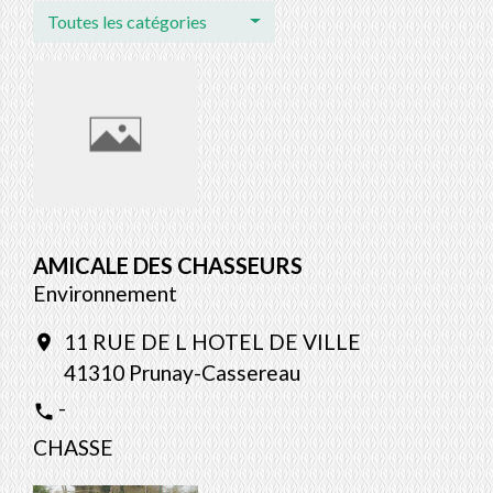
Toutes les catégories
AMICALE DES CHASSEURS
Environnement
11 RUE DE L HOTEL DE VILLE
location_on
41310 Prunay-Cassereau
-
phone
CHASSE