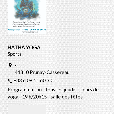
HATHA YOGA
Sports
-
location_on
41310 Prunay-Cassereau
+33 6 09 11 60 30
phone
Programmation - tous les jeudis - cours de
yoga - 19 h/20h15 - salle des fêtes