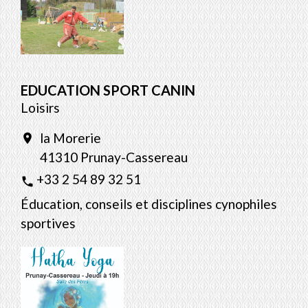
EDUCATION SPORT CANIN
Loisirs
la Morerie
location_on
41310 Prunay-Cassereau
+33 2 54 89 32 51
phone
Éducation, conseils et disciplines cynophiles
sportives