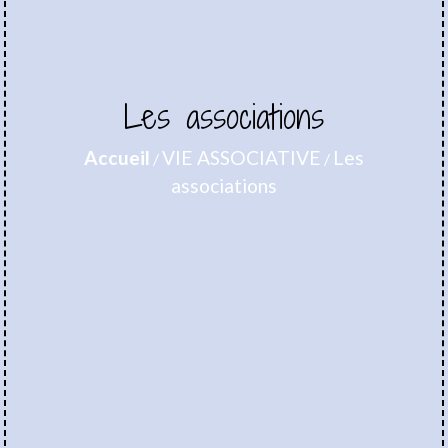
Les associations
Accueil
VIE ASSOCIATIVE
Les
/
/
associations