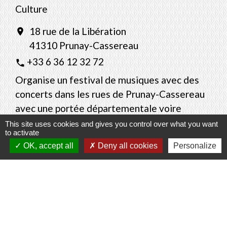
Culture
18 rue de la Libération
location_on
41310 Prunay-Cassereau
+33 6 36 12 32 72
phone
Organise un festival de musiques avec des
concerts dans les rues de Prunay-Cassereau
avec une portée départementale voire
régionale.
This site uses cookies and gives you control over what you want
to activate
OK, accept all
Deny all cookies
Personalize