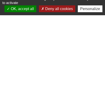
to activate
+33 2 54 80 32 81
OK, accept all
Deny all cookies
Personalize
Liens intercommunalité
TERRITOIRES VENDOMOIS
CULTURE 41
MÉDIATHÈQUE DE SELOMNES
MISSION LOCALE DU VENDOMOIS
PILOTE 41
Mentions légales
-
Politique de confidentialité
-
Accessibilité
-
Plan du site
-
Gestion des cookies