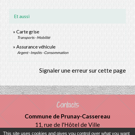
Et aussi
Carte grise
Transports - Mobilité
Assurance véhicule
Argent - Impôts - Consommation
Signaler une erreur sur cette page
Contacts
Commune de Prunay-Cassereau
11, rue de l'Hôtel de Ville
41310 Prunay-Cassereau - FRANCE
This site uses cookies and gives you control over what you want