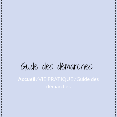
Guide des démarches
Accueil
VIE PRATIQUE
Guide des
/
/
démarches