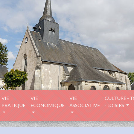
VIE
VIE
VIE
CULTURE - 
PRATIQUE
ECONOMIQUE
ASSOCIATIVE
- LOISIRS