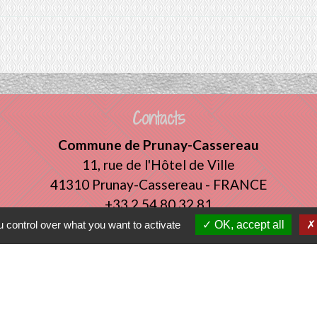
Contacts
Commune de Prunay-Cassereau
11, rue de l'Hôtel de Ville
41310 Prunay-Cassereau - FRANCE
+33 2 54 80 32 81
 control over what you want to activate
OK, accept all
tercommunalité
 VENDOMOIS