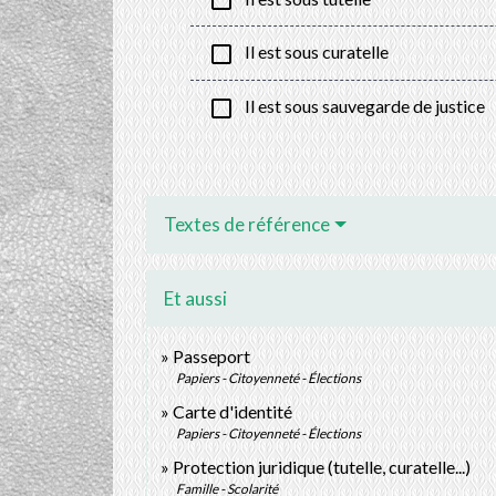
check_box_outline_blank
check_box_outline_blank
Il est sous curatelle
check_box_outline_blank
Il est sous sauvegarde de justice
Textes de référence
Et aussi
Passeport
Papiers - Citoyenneté - Élections
Carte d'identité
Papiers - Citoyenneté - Élections
Protection juridique (tutelle, curatelle...)
Famille - Scolarité