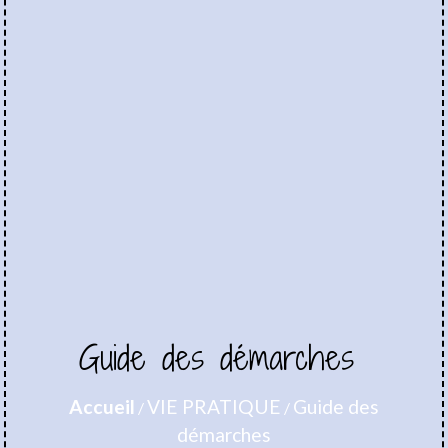
Guide des démarches
Accueil
VIE PRATIQUE
Guide des
/
/
démarches