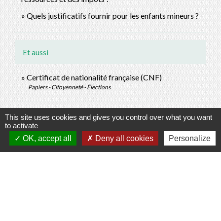
Quels justificatifs fournir pour les enfants mineurs ?
Et aussi
Certificat de nationalité française (CNF)
Papiers - Citoyenneté - Élections
Signaler une erreur sur cette page
This site uses cookies and gives you control over what you want
to activate
OK, accept all
Deny all cookies
Personalize
Contacts
Commune de Prunay-Cassereau
11, rue de l'Hôtel de Ville
41310 Prunay-Cassereau - FRANCE