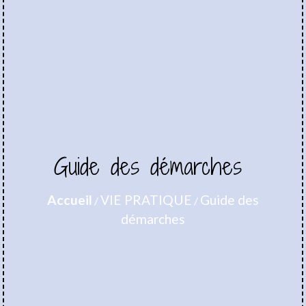
Guide des démarches
Accueil
VIE PRATIQUE
Guide des
/
/
démarches