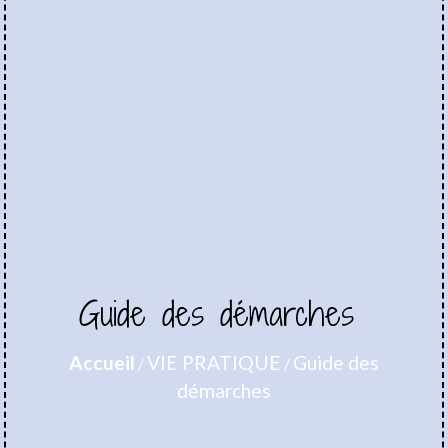
Guide des démarches
Accueil
VIE PRATIQUE
Guide des
/
/
démarches