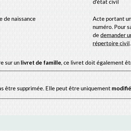
d'état civil
e de naissance
Acte portant u
numéro. Pour sav
de
demander une
répertoire civil
.
re sur un
livret de famille
, ce livret doit également ê
as être supprimée. Elle peut être uniquement
modifi