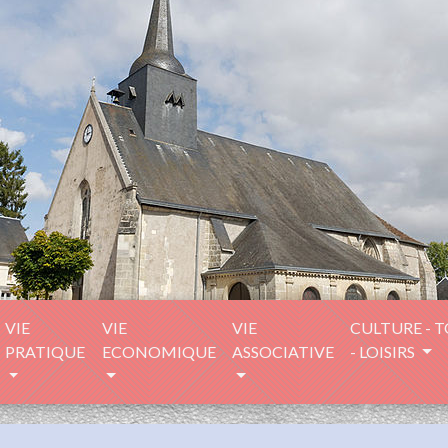
VIE
VIE
VIE
CULTURE - 
PRATIQUE
ECONOMIQUE
ASSOCIATIVE
- LOISIRS