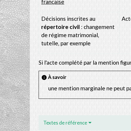
française
Décisions inscrites au
Act
répertoire civil
: changement
de régime matrimonial,
tutelle, par exemple
Si l'acte complété par la mention figu
À savoir
info
une mention marginale ne peut p
Textes de référence