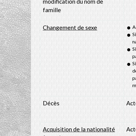
modification du nom de
famille
Changement de sexe
A
S
n
S
p
S
d
p
m
Décès
Act
Acquisition de la nationalité
Act