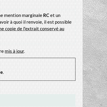
ne mention marginale
RC
et un
oir à quoi il renvoie, il est possible
 copie de l'extrait conservé au
tre
mis à jour
.
ée
.