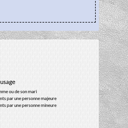
'usage
emme ou de son mari
ents par une personne majeure
ents par une personne mineure