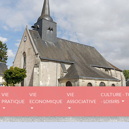
VIE
VIE
VIE
CULTURE - 
PRATIQUE
ECONOMIQUE
ASSOCIATIVE
- LOISIRS