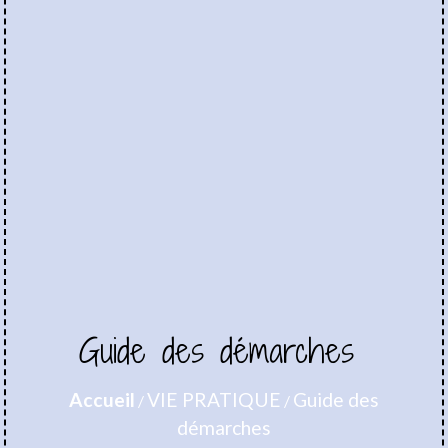
Guide des démarches
Accueil
VIE PRATIQUE
Guide des
/
/
démarches