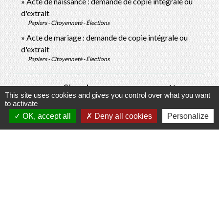
Acte de naissance : demande de copie intégrale ou
d'extrait
Papiers - Citoyenneté - Élections
Acte de mariage : demande de copie intégrale ou
d'extrait
Papiers - Citoyenneté - Élections
Signaler une erreur sur cette page
This site uses cookies and gives you control over what you want
to activate
OK, accept all
Deny all cookies
Personalize
Contacts
Commune de Prunay-Cassereau
11, rue de l'Hôtel de Ville
41310 Prunay-Cassereau - FRANCE
+33 2 54 80 32 81