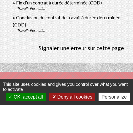
Fin d'un contrat à durée déterminée (CDD)
Travail - Formation
Conclusion du contrat de travail à durée déterminée
(CDD)
Travail - Formation
Signaler une erreur sur cette page
Contacts
This site uses cookies and gives you control over what you want
to activate
Commune de Prunay-Cassereau
OK, accept all
Deny all cookies
Personalize
11, rue de l'Hôtel de Ville
41310 Prunay-Cassereau - FRANCE
+33 2 54 80 32 81