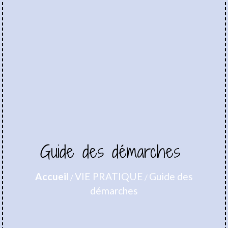
Guide des démarches
Accueil
VIE PRATIQUE
Guide des
/
/
démarches