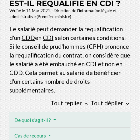
EST-IL REQUALIFIÉ EN CDI ?
Vérifié le 11 Mar 2021 - Direction de l'information légale et
administrative (Première ministre)
Le salarié peut demander la requalification
d'un
CDD
en
CDI
selon certaines conditions.
Si le conseil de prud'hommes (CPH) prononce
la requalification du contrat, on considère que
le salarié a été embauché en CDI et non en
CDD. Cela permet au salarié de bénéficier
d'un certains nombre de droits
supplémentaires.
Tout replier
Tout déplier
keyboard_arrow_up
keyboard_arrow_down
De quoi s'agit-il ?
Cas de recours