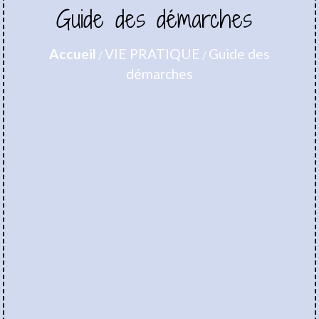
Guide des démarches
Accueil
VIE PRATIQUE
Guide des
/
/
démarches