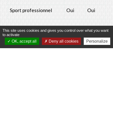
Sport professionnel
Oui
Oui
This site uses cookies and gives you control over what you want
to activate
Textes de référence
OK, accept all
Deny all cookies
Personalize
Et aussi
Contrat de travail temporaire (intérim)
Travail - Formation
Signaler une erreur sur cette page