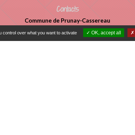
Contacts
Commune de Prunay-Cassereau
11, rue de l'Hôtel de Ville
 control over what you want to activate
OK, accept all
41310 Prunay-Cassereau - FRANCE
+33 2 54 80 32 81
tercommunalité
 VENDOMOIS
E DE SELOMNES
ALE DU VENDOMOIS
tique de confidentialité
-
Accessibilité
-
Plan du sit