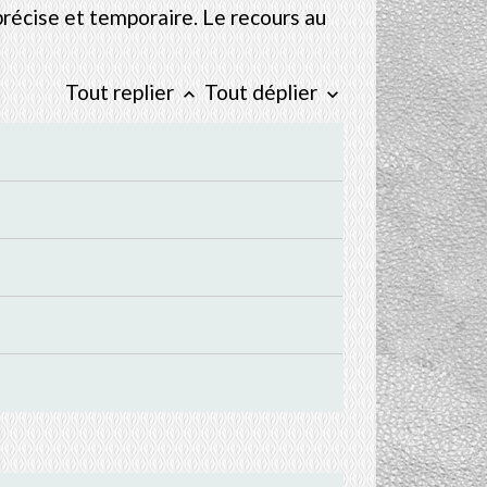
récise et temporaire. Le recours au
Tout replier
Tout déplier
keyboard_arrow_up
keyboard_arrow_down