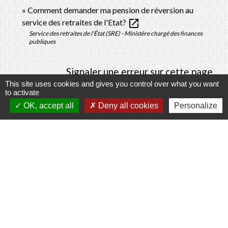
Comment demander ma pension de réversion au
open_in_new
service des retraites de l'Etat?
Service des retraites de l'État (SRE) - Ministère chargé des finances
publiques
Signaler une erreur sur cette page
This site uses cookies and gives you control over what you want
to activate
OK, accept all
Deny all cookies
Personalize
Contacts
Commune de Prunay-Cassereau
11, rue de l'Hôtel de Ville
41310 Prunay-Cassereau - FRANCE
+33 2 54 80 32 81
Liens intercommunalité