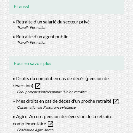
Et aussi
Retraite d'un salarié du secteur privé
Travail - Formation
Retraite d'un agent public
Travail - Formation
Pour en savoir plus
Droits du conjoint en cas de décès (pension de
open_in_new
réversion)
Groupement d'intérêt public "Union retraite"
open_in_new
Mes droits en cas de décès d'un proche retraité
Caisse nationale d'assurance vieillesse
Agirc-Arrco : pension de réversion de la retraite
open_in_new
complémentaire
Fédération Agirc-Arrco