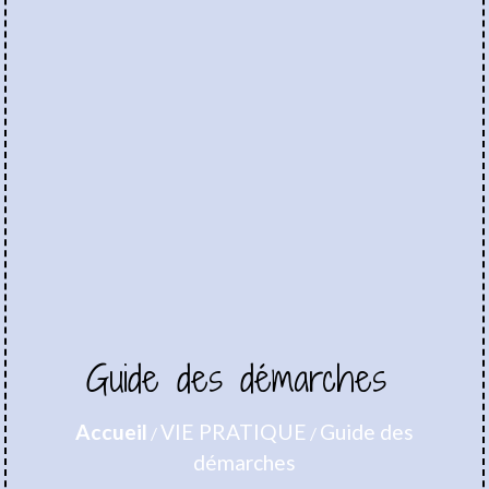
Guide des démarches
Accueil
VIE PRATIQUE
Guide des
/
/
démarches