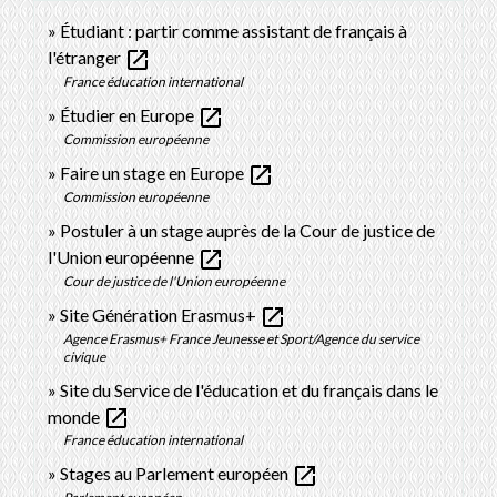
Étudiant : partir comme assistant de français à
open_in_new
l'étranger
France éducation international
open_in_new
Étudier en Europe
Commission européenne
open_in_new
Faire un stage en Europe
Commission européenne
Postuler à un stage auprès de la Cour de justice de
open_in_new
l'Union européenne
Cour de justice de l'Union européenne
open_in_new
Site Génération Erasmus+
Agence Erasmus+ France Jeunesse et Sport/Agence du service
civique
Site du Service de l'éducation et du français dans le
open_in_new
monde
France éducation international
open_in_new
Stages au Parlement européen