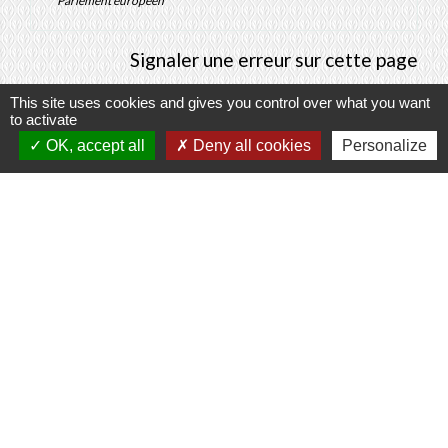
Parlement européen
Signaler une erreur sur cette page
This site uses cookies and gives you control over what you want
to activate
OK, accept all
Deny all cookies
Personalize
Contacts
Commune de Prunay-Cassereau
11, rue de l'Hôtel de Ville
41310 Prunay-Cassereau - FRANCE
+33 2 54 80 32 81
Liens intercommunalité
TERRITOIRES VENDOMOIS
CULTURE 41