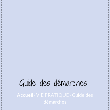
Guide des démarches
Accueil
VIE PRATIQUE
Guide des
/
/
démarches