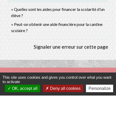
Quelles sont les aides pour financer la scolarité d'un
élève ?
Peut-on obtenir une aide financière pour la cantine
scolaire ?
Signaler une erreur sur cette page
Contacts
This site uses cookies and gives you control over what you want
to activate
Commune de Prunay-Cassereau
OK, accept all
Deny all cookies
Personalize
11, rue de l'Hôtel de Ville
41310 Prunay-Cassereau - FRANCE
+33 2 54 80 32 81