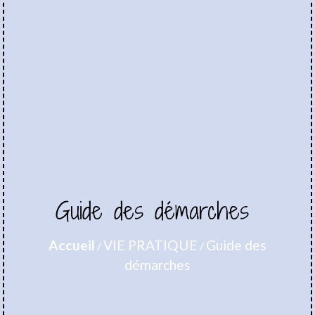
Guide des démarches
Accueil
VIE PRATIQUE
Guide des
/
/
démarches