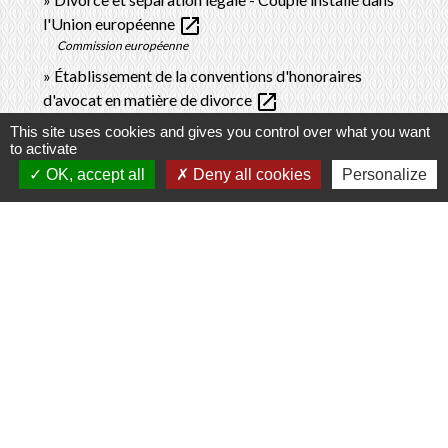
open_in_new
l'Union européenne
Commission européenne
Établissement de la conventions d'honoraires
open_in_new
d'avocat en matière de divorce
Conseil national des barreaux
This site uses cookies and gives you control over what you want
to activate
open_in_new
Divorce et partage des biens
Notaires de France
OK, accept all
Deny all cookies
Personalize
Signaler une erreur sur cette page
Contacts
Commune de Prunay-Cassereau
11, rue de l'Hôtel de Ville
41310 Prunay-Cassereau - FRANCE