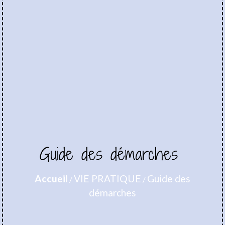
Guide des démarches
Accueil
VIE PRATIQUE
Guide des
/
/
démarches