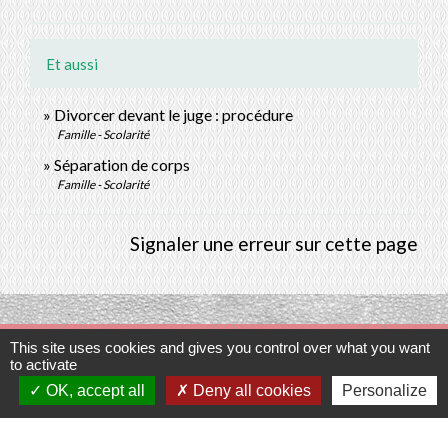
Et aussi
Divorcer devant le juge : procédure
Famille - Scolarité
Séparation de corps
Famille - Scolarité
Signaler une erreur sur cette page
This site uses cookies and gives you control over what you want
Contacts
to activate
OK, accept all
Deny all cookies
Personalize
Commune de Prunay-Cassereau
11, rue de l'Hôtel de Ville