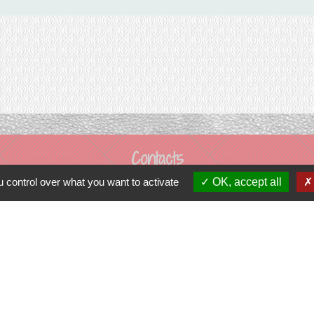
Contacts
 control over what you want to activate
OK, accept all
Commune de Prunay-Cassereau
11, rue de l'Hôtel de Ville
41310 Prunay-Cassereau - FRANCE
+33 2 54 80 32 81
tercommunalité