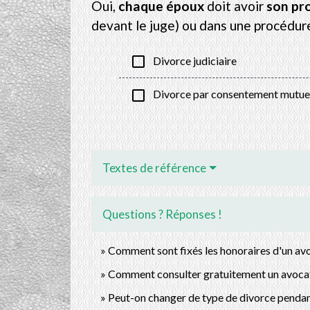
Oui,
chaque époux
doit avoir
son pr
devant le juge) ou dans une procédur
check_box_outline_blank
Divorce judiciaire
check_box_outline_blank
Divorce par consentement mutue
Textes de référence
Questions ? Réponses !
Comment sont fixés les honoraires d'un av
Comment consulter gratuitement un avoca
Peut-on changer de type de divorce pendan