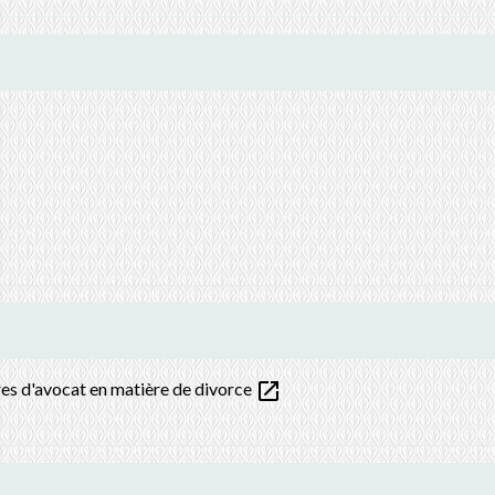
open_in_new
res d'avocat en matière de divorce