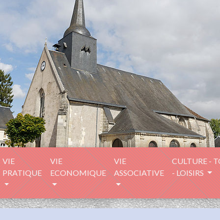
VIE
VIE
VIE
CULTURE - 
PRATIQUE
ECONOMIQUE
ASSOCIATIVE
- LOISIRS