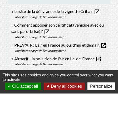
open_in_new
Le site de la délivrance de la vignette Crit'air
Ministère chargé de l'environnement
Comment apposer son certificat (véhicule avec ou
open_in_new
sans pare-brise) ?
Ministère chargé de l'environnement
open_in_new
PREV'AIR : L'air en France aujourd'hui et demain
Ministère chargé de l'environnement
open_in_new
Airparif - la pollution de l'air en Île-de-France
Ministère chargé de l'environnement
Zone à faibles émissions de la Métropole du Grand
This site uses cookies and gives you control over what you want
open_in_new
Paris
to activate
Ville de Paris
OK, accept all
Deny all cookies
Personalize
open_in_new
Je change ma voiture
Ministère chargé de l'environnement
Signaler une erreur sur cette page