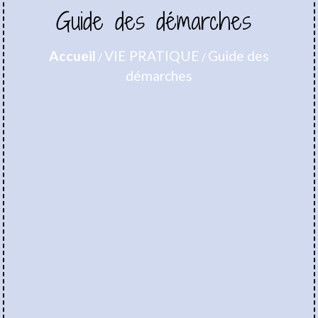
Guide des démarches
Accueil
VIE PRATIQUE
Guide des
/
/
démarches