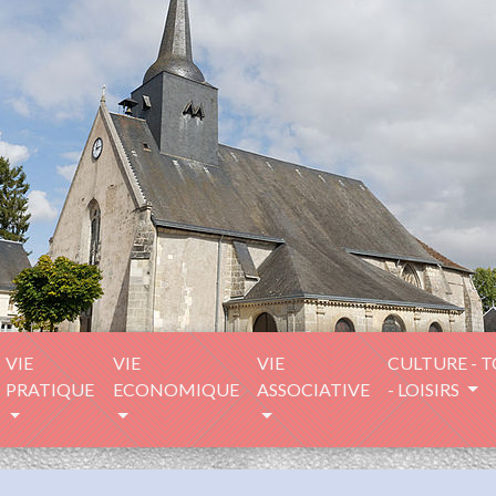
VIE
VIE
VIE
CULTURE - 
PRATIQUE
ECONOMIQUE
ASSOCIATIVE
- LOISIRS