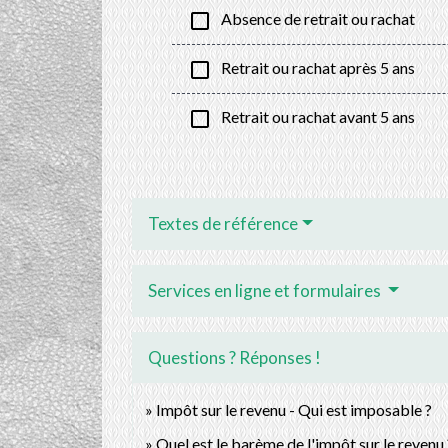
check_box_outline_blank
Absence de retrait ou rachat
check_box_outline_blank
Retrait ou rachat après 5 ans
check_box_outline_blank
Retrait ou rachat avant 5 ans
Textes de référence
Services en ligne et formulaires
Questions ? Réponses !
Impôt sur le revenu - Qui est imposable ?
Quel est le barème de l'impôt sur le revenu 