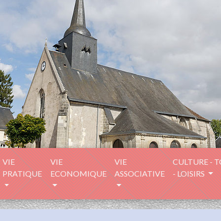
VIE
VIE
VIE
CULTURE - 
PRATIQUE
ECONOMIQUE
ASSOCIATIVE
- LOISIRS