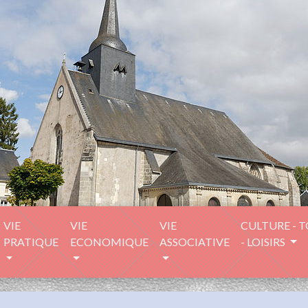
VIE
VIE
VIE
CULTURE - 
PRATIQUE
ECONOMIQUE
ASSOCIATIVE
- LOISIRS