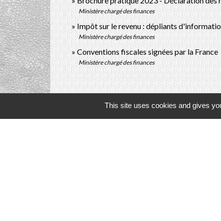
Brochure pratique 2023 - Déclaration des
Ministère chargé des finances
Impôt sur le revenu : dépliants d'informati
Ministère chargé des finances
o
Conventions fiscales signées par la France
Ministère chargé des finances
This site uses cookies and gives you