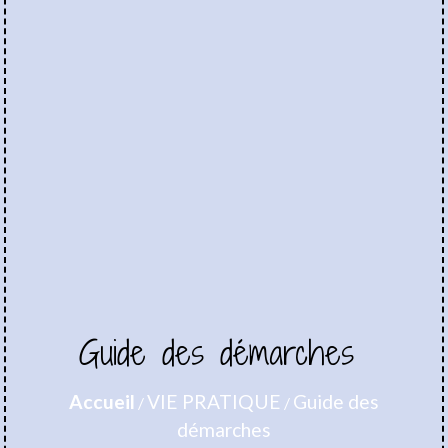
Guide des démarches
Accueil
VIE PRATIQUE
Guide des
/
/
démarches