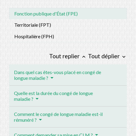
Fonction publique d'État (FPE)
Territoriale (FPT)
Hospitalière (FPH)
Tout replier
Tout déplier
keyboard_arrow_up
keyboard_arrow_down
Dans quel cas êtes-vous placé en congé de
longue maladie ?
Quelle est la durée du congé de longue
maladie ?
Comment le congé de longue maladie est-il
rémunéré ?
Comment demander sa mise en CLM ?