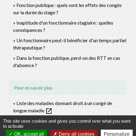
Fonction publique : quels sont les effets des congés
sur la durée du stage ?
Inaptitude d'un fonctionnaire stagiaire : quelles
conséquences ?
Un fonctionnaire peut-il bénéficier d'un temps partiel
thérapeutique ?
Dans la fonction publique, perd-on des RTT en cas
d'absence ?
Pour en savoir plus
Liste des maladies donnant droit à un congé de
open_in_new
longue maladie
Legifrance
This site uses cookies and gives you control over what you want
to activate
OK, accept all
Deny all cookies
Personalize
Signaler une erreur sur cette page