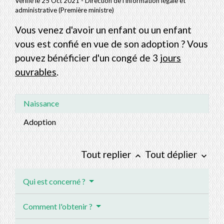
Vérifié le 25 Oct 2021 - Direction de l'information légale et
administrative (Première ministre)
Vous venez d'avoir un enfant ou un enfant
vous est confié en vue de son adoption ? Vous
pouvez bénéficier d'un congé de 3
jours
ouvrables
.
Naissance
Adoption
Tout replier
Tout déplier
keyboard_arrow_up
keyboard_arrow_down
Qui est concerné ?
Comment l'obtenir ?