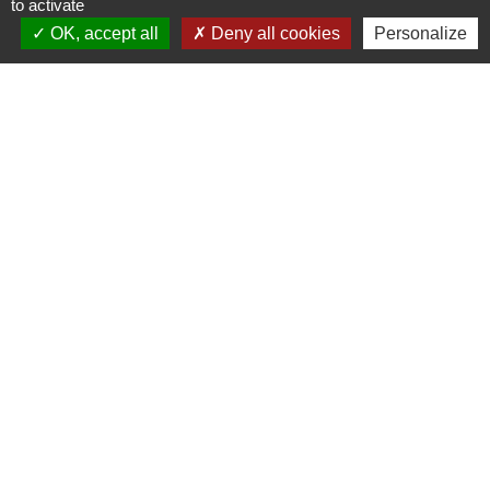
to activate
+33 2 54 80 32 81
OK, accept all
Deny all cookies
Personalize
Liens intercommunalité
TERRITOIRES VENDOMOIS
CULTURE 41
MÉDIATHÈQUE DE SELOMNES
MISSION LOCALE DU VENDOMOIS
PILOTE 41
Mentions légales
-
Politique de confidentialité
-
Accessibilité
-
Plan du site
-
Gestion des cookies