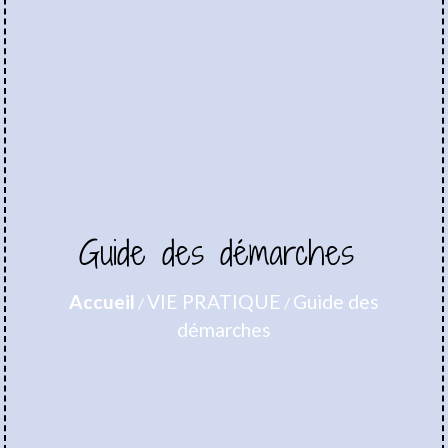
Guide des démarches
Accueil
VIE PRATIQUE
Guide des
/
/
démarches