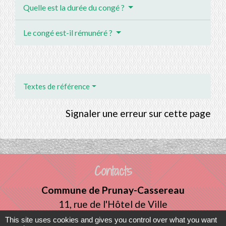
Quelle est la durée du congé ?
Le congé est-il rémunéré ?
Textes de référence
Signaler une erreur sur cette page
Contacts
Commune de Prunay-Cassereau
11, rue de l'Hôtel de Ville
41310 Prunay-Cassereau - FRANCE
This site uses cookies and gives you control over what you want