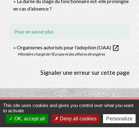
La durée du stage du fonctionnaire est-elle prolongée
en cas d'absence ?
Pour en savoir plus
open_in_new
Organismes autorisés pour l'adoption (OAA)
Ministère chargé de l'Europe et des affaires étrangères
Signaler une erreur sur cette page
Contacts
This site uses cookies and gives you control over what you want
to activate
OK, accept all
Deny all cookies
Personalize
Commune de Prunay-Cassereau
11, rue de l'Hôtel de Ville
41310 Prunay-Cassereau - FRANCE