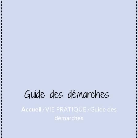
Guide des démarches
Accueil
VIE PRATIQUE
Guide des
/
/
démarches