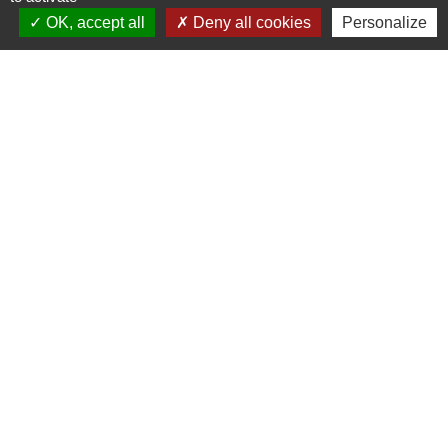
OK, accept all
Deny all cookies
Personalize
Signaler une erreur sur cette page
Contacts
Commune de Prunay-Cassereau
11, rue de l'Hôtel de Ville
41310 Prunay-Cassereau - FRANCE
+33 2 54 80 32 81
Liens intercommunalité
TERRITOIRES VENDOMOIS
CULTURE 41
MÉDIATHÈQUE DE SELOMNES