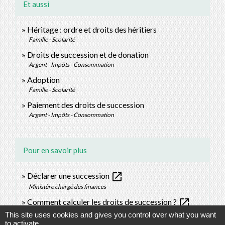
Et aussi
Héritage : ordre et droits des héritiers
Famille - Scolarité
Droits de succession et de donation
Argent - Impôts - Consommation
Adoption
Famille - Scolarité
Paiement des droits de succession
Argent - Impôts - Consommation
Pour en savoir plus
open_in_new
Déclarer une succession
Ministère chargé des finances
open_in_new
Comment calculer les droits de succession ?
Ministère chargé des finances
This site uses cookies and gives you control over what you want
to activate