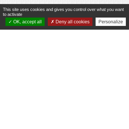
This site uses cookies and gives you control over what you want
to activate
Contacts
OK, accept all
Deny all cookies
Personalize
Commune de Prunay-Cassereau
11, rue de l'Hôtel de Ville
41310 Prunay-Cassereau - FRANCE
+33 2 54 80 32 81
Liens intercommunalité
TERRITOIRES VENDOMOIS
CULTURE 41
MÉDIATHÈQUE DE SELOMNES
MISSION LOCALE DU VENDOMOIS
PILOTE 41