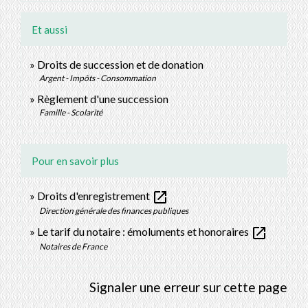
Et aussi
Droits de succession et de donation
Argent - Impôts - Consommation
Règlement d'une succession
Famille - Scolarité
Pour en savoir plus
open_in_new
Droits d'enregistrement
Direction générale des finances publiques
open_in_new
Le tarif du notaire : émoluments et honoraires
Notaires de France
Signaler une erreur sur cette page