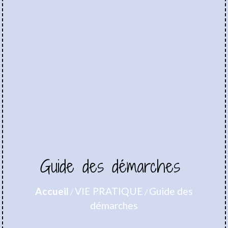
Guide des démarches
Accueil
VIE PRATIQUE
Guide des
/
/
démarches