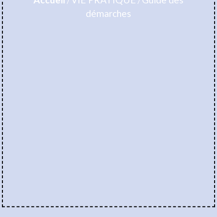
/
/
démarches