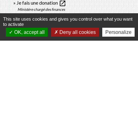
open_in_new
Je fais une donation
Ministère chargé des finances
open_in_new
Déclarer une succession
This site uses cookies and gives you control over what you want
to activate
Ministère chargé des finances
OK, accept all
Deny all cookies
Personalize
Signaler une erreur sur cette page
Contacts
Commune de Prunay-Cassereau
11, rue de l'Hôtel de Ville
41310 Prunay-Cassereau - FRANCE
+33 2 54 80 32 81
Liens intercommunalité