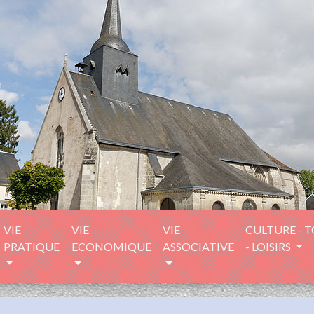
VIE
VIE
VIE
CULTURE - 
PRATIQUE
ECONOMIQUE
ASSOCIATIVE
- LOISIRS