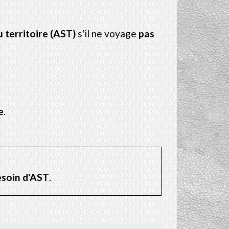
u territoire (AST)
s'il ne voyage
pas
e
.
esoin d'AST
.