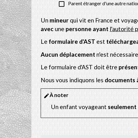
check_box_outline_blank
Parent étranger d'une autre natio
Un
mineur
qui vit en France et voyag
avec
une
personne ayant
l'autorité 
Le
formulaire d'AST
est
télécharge
Aucun déplacement
n'est nécessaire,
Le formulaire d'AST doit être
présen
Nous vous indiquons les
documents à
À noter
edit
Un enfant voyageant
seulement 