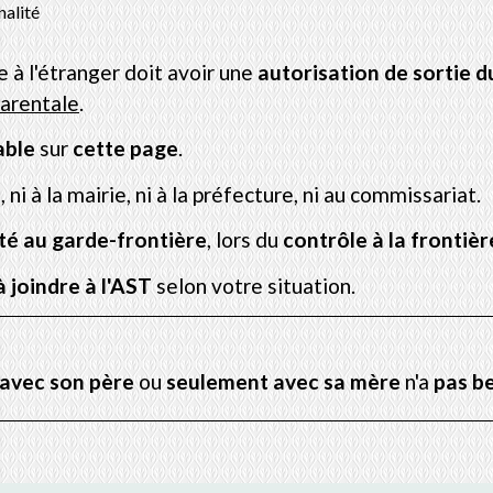
nalité
e à l'étranger doit avoir une
autorisation de sortie d
parentale
.
able
sur
cette page
.
 ni à la mairie, ni à la préfecture, ni au commissariat.
té au garde-frontière
, lors du
contrôle à la frontièr
 joindre à l'AST
selon votre situation.
avec son père
ou
seulement avec sa mère
n'a
pas b