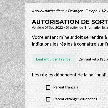
Accueil particuliers
>
Étranger - Europe
>
Voy
AUTORISATION DE SORTI
Vérifié le 07 Sep 2022 - Direction de l'information lég
Votre enfant mineur doit se rendre
à
indiquons les règles à connaître sur
l
L'enfant vit en France
L'enfant vit à l'ét
Les règles dépendent de la nationalit
check_box_outline_blank
Parent français
check_box_outline_blank
Parent étranger européen (UE + E