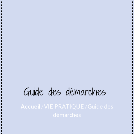
Guide des démarches
Accueil
VIE PRATIQUE
Guide des
/
/
démarches