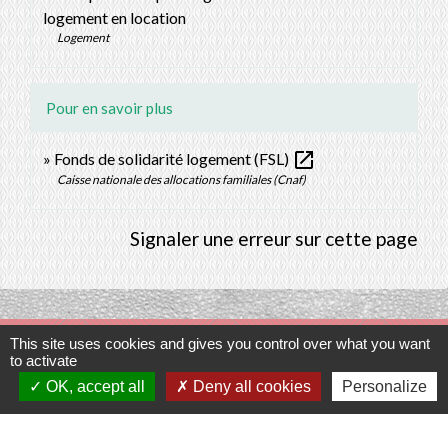
logement en location
Logement
Pour en savoir plus
open_in_new
Fonds de solidarité logement (FSL)
Caisse nationale des allocations familiales (Cnaf)
Signaler une erreur sur cette page
This site uses cookies and gives you control over what you want
Contacts
to activate
OK, accept all
Deny all cookies
Personalize
Commune de Prunay-Cassereau
11, rue de l'Hôtel de Ville
41310 Prunay-Cassereau - FRANCE