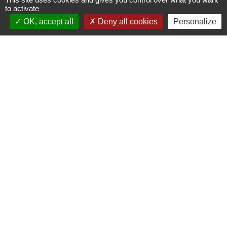
to activate
Contacts
OK, accept all
Deny all cookies
Personalize
Commune de Prunay-Cassereau
11, rue de l'Hôtel de Ville
41310 Prunay-Cassereau - FRANCE
+33 2 54 80 32 81
Liens intercommunalité
TERRITOIRES VENDOMOIS
CULTURE 41
MÉDIATHÈQUE DE SELOMNES
MISSION LOCALE DU VENDOMOIS
PILOTE 41
Mentions légales
-
Politique de confidentialité
-