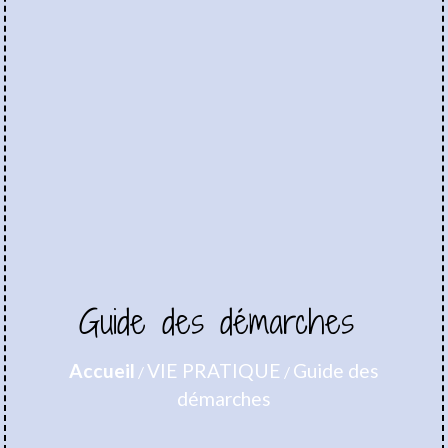
Guide des démarches
Accueil
VIE PRATIQUE
Guide des
/
/
démarches