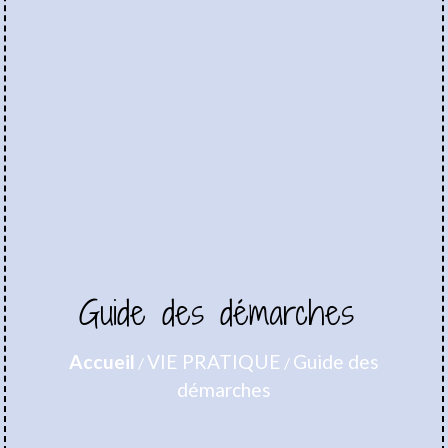
Guide des démarches
Accueil
VIE PRATIQUE
Guide des
/
/
démarches