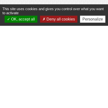
This site uses cookies and gives you control over what you want
to activate
Contacts
OK, accept all
Deny all cookies
Personalize
Commune de Prunay-Cassereau
11, rue de l'Hôtel de Ville
41310 Prunay-Cassereau - FRANCE
+33 2 54 80 32 81
Liens intercommunalité
TERRITOIRES VENDOMOIS
CULTURE 41
MÉDIATHÈQUE DE SELOMNES
MISSION LOCALE DU VENDOMOIS
PILOTE 41