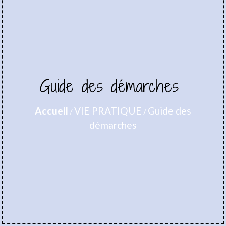
Guide des démarches
Accueil
VIE PRATIQUE
Guide des
/
/
démarches