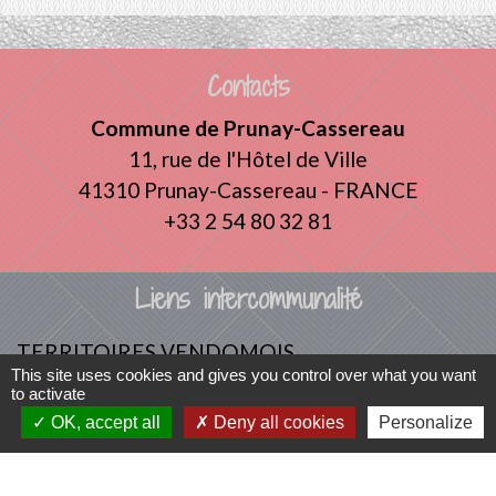
Contacts
Commune de Prunay-Cassereau
11, rue de l'Hôtel de Ville
41310 Prunay-Cassereau - FRANCE
+33 2 54 80 32 81
Liens intercommunalité
TERRITOIRES VENDOMOIS
This site uses cookies and gives you control over what you want
CULTURE 41
to activate
MÉDIATHÈQUE DE SELOMNES
OK, accept all
Deny all cookies
Personalize
MISSION LOCALE DU VENDOMOIS
PILOTE 41