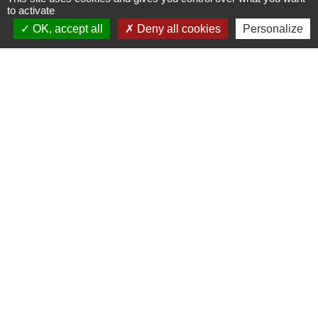
to activate
+33 2 54 80 32 81
OK, accept all
Deny all cookies
Personalize
Liens intercommunalité
TERRITOIRES VENDOMOIS
CULTURE 41
MÉDIATHÈQUE DE SELOMNES
MISSION LOCALE DU VENDOMOIS
PILOTE 41
Mentions légales
-
Politique de confidentialité
-
Accessibilité
-
Plan du site
-
Gestion des cookies