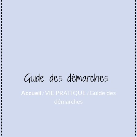
Guide des démarches
Accueil
VIE PRATIQUE
Guide des
/
/
démarches