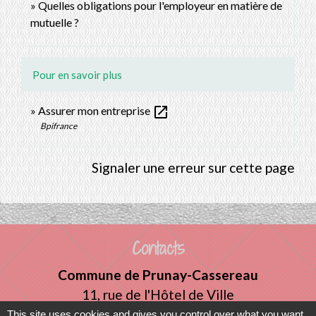
Quelles obligations pour l'employeur en matière de
mutuelle ?
Pour en savoir plus
open_in_new
Assurer mon entreprise
Bpifrance
Signaler une erreur sur cette page
Contacts
Commune de Prunay-Cassereau
11, rue de l'Hôtel de Ville
41310 Prunay-Cassereau - FRANCE
This site uses cookies and gives you control over what you want