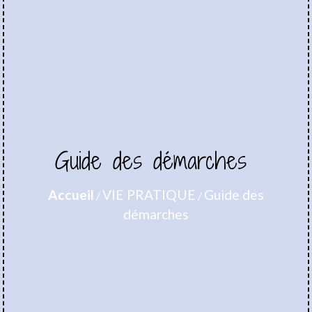
Guide des démarches
Accueil
VIE PRATIQUE
Guide des
/
/
démarches