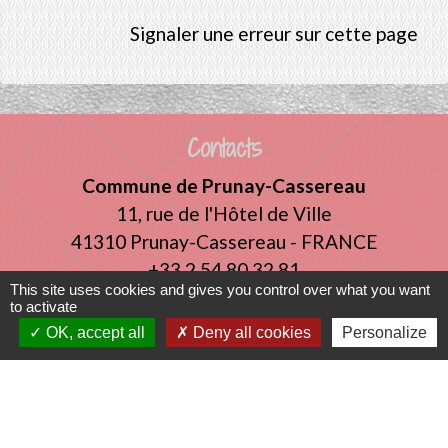
Signaler une erreur sur cette page
Contacts
Commune de Prunay-Cassereau
11, rue de l'Hôtel de Ville
41310 Prunay-Cassereau - FRANCE
+33 2 54 80 32 81
This site uses cookies and gives you control over what you want
to activate
Liens intercommunalité
OK, accept all
Deny all cookies
Personalize
TERRITOIRES VENDOMOIS
CULTURE 41
MÉDIATHÈQUE DE SELOMNES