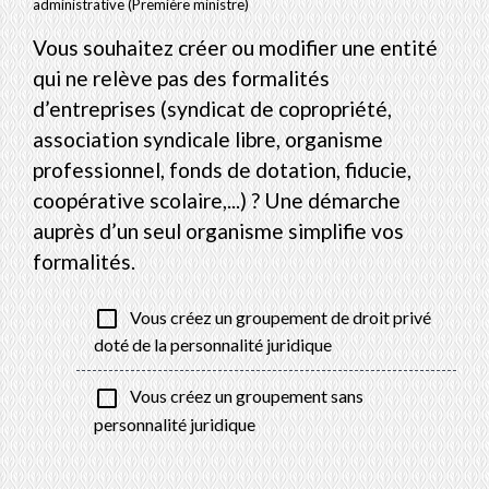
administrative (Première ministre)
Vous souhaitez créer ou modifier une entité
qui ne relève pas des formalités
d’entreprises (syndicat de copropriété,
association syndicale libre, organisme
professionnel, fonds de dotation, fiducie,
coopérative scolaire,...) ? Une démarche
auprès d’un seul organisme simplifie vos
formalités.
check_box_outline_blank
Vous créez un groupement de droit privé
doté de la personnalité juridique
check_box_outline_blank
Vous créez un groupement sans
personnalité juridique