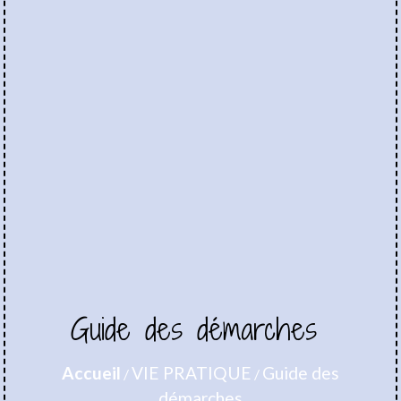
Guide des démarches
Accueil
VIE PRATIQUE
Guide des
/
/
démarches